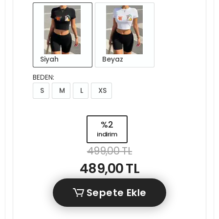
Siyah
Beyaz
BEDEN:
S
M
L
XS
%2
indirim
499,00 TL
489,00 TL
Sepete Ekle