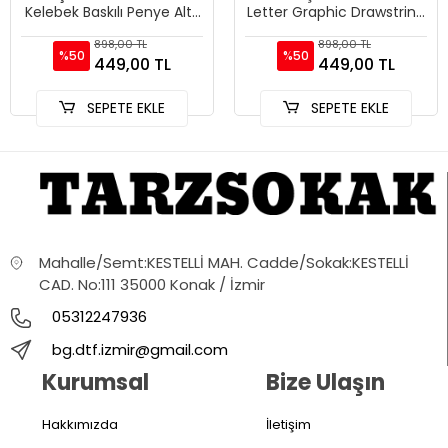
Kelebek Baskılı Penye Alt-
Letter Graphic Drawstring
üst Şort Tshirt Kombini
Waist
898,00 TL
898,00 TL
%50
%50
449,00 TL
449,00 TL
SEPETE EKLE
SEPETE EKLE
Mahalle/Semt:KESTELLİ MAH. Cadde/Sokak:KESTELLİ
CAD. No:111 35000 Konak / İzmir
05312247936
bg.dtf.izmir@gmail.com
Kurumsal
Bize Ulaşın
Hakkımızda
İletişim