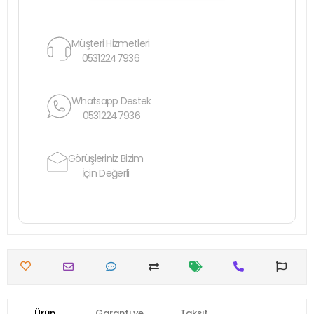
Müşteri Hizmetleri
05312247936
Whatsapp Destek
05312247936
Görüşleriniz Bizim
İçin Değerli
Ürün
Garanti ve
Taksit