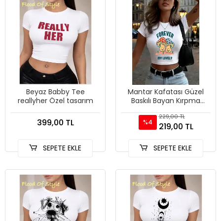
Beyaz Babby Tee
Mantar Kafatası Güzel
reallyher Özel tasarım
Baskılı Bayan Kırpma
Üstleri Yaz İnce O-Boyun
229,00 TL
Sokak Şıklığı Yumuşak Kıs
399,00 TL
%4
219,00 TL
SEPETE EKLE
SEPETE EKLE