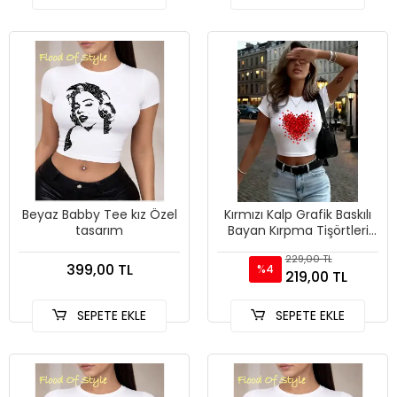
Beyaz Babby Tee kız Özel
Kırmızı Kalp Grafik Baskılı
tasarım
Bayan Kırpma Tişörtleri
Yaz Yüksek Elastik O-
229,00 TL
Boyun Üstleri Sokak
399,00 TL
%4
219,00 TL
SEPETE EKLE
SEPETE EKLE