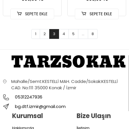
SEPETE EKLE
SEPETE EKLE
1
2
3
4
5
...
8
Mahalle/Semt:KESTELLİ MAH. Cadde/Sokak:KESTELLİ
CAD. No:111 35000 Konak / İzmir
05312247936
bg.dtf.izmir@gmail.com
Kurumsal
Bize Ulaşın
Hakkımızda
İletişim