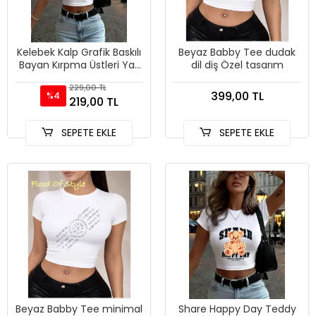
Kelebek Kalp Grafik Baskılı
Beyaz Babby Tee dudak
Bayan Kırpma Üstleri Yaz
dil diş Özel tasarım
O-Boyun Yüksek Elastik
229,00 TL
Sokak Şıklığı Y2K
399,00 TL
%4
219,00 TL
SEPETE EKLE
SEPETE EKLE
Beyaz Babby Tee minimal
Share Happy Day Teddy