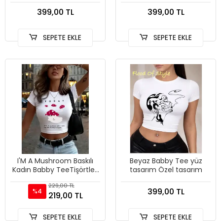
399,00 TL
399,00 TL
SEPETE EKLE
SEPETE EKLE
I'M A Mushroom Baskılı
Beyaz Babby Tee yüz
Kadın Babby TeeTişörtleri
tasarım Özel tasarım
Yazlık Yumuşak Yüksek
229,00 TL
Esnek Üstler O-Yaka Kısa
399,00 TL
%4
219,00 TL
K
SEPETE EKLE
SEPETE EKLE