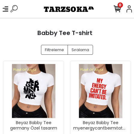
0
Babby Tee T-shirt
Filtreleme
Sıralama
Beyaz Babby Tee
Beyaz Babby Tee
germany Özel tasarım
myenergycantbeımıtated
Özel tasarım