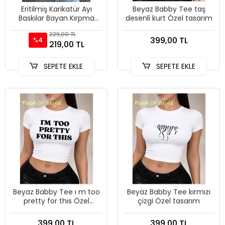
Eritilmiş Karikatür Ayı
Beyaz Babby Tee taş
Baskılar Bayan Kırpma
desenli kurt Özel tasarım
Üstleri Yaz O-Boyun
229,00 TL
Uydurma İnce Tişörtler
399,00 TL
%4
219,00 TL
Yüks
SEPETE EKLE
SEPETE EKLE
Beyaz Babby Tee ı m too
Beyaz Babby Tee kırmızı
pretty for thıs Özel
çizgi Özel tasarım
tasarım
399,00 TL
399,00 TL