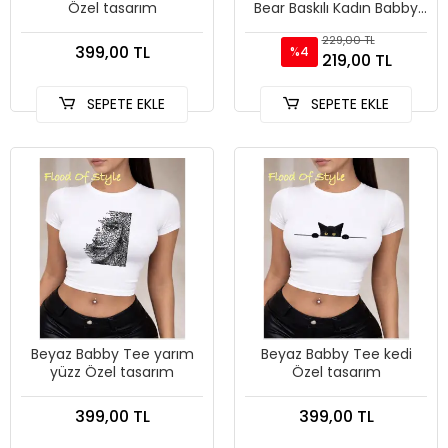
Özel tasarım
Bear Baskılı Kadın Babby
TeeTişörtleri Yazlık Yüksek
229,00 TL
Esnek Yumuşak Üstler İ
399,00 TL
%4
219,00 TL
SEPETE EKLE
SEPETE EKLE
Beyaz Babby Tee yarım
Beyaz Babby Tee kedi
yüzz Özel tasarım
Özel tasarım
399,00 TL
399,00 TL