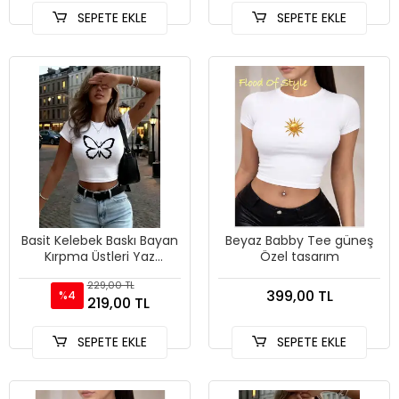
SEPETE EKLE
SEPETE EKLE
Basit Kelebek Baskı Bayan
Beyaz Babby Tee güneş
Kırpma Üstleri Yaz
Özel tasarım
Yumuşak Yüksek Elastik
229,00 TL
Tişörtler Y2K Uygun İnce
399,00 TL
%4
219,00 TL
SEPETE EKLE
SEPETE EKLE