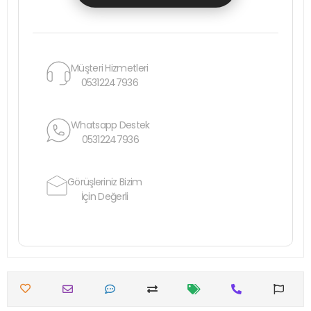
Müşteri Hizmetleri
05312247936
Whatsapp Destek
05312247936
Görüşleriniz Bizim
İçin Değerli