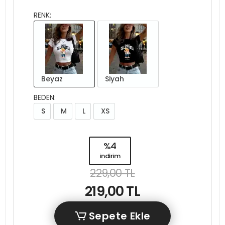
RENK:
Beyaz
Siyah
BEDEN:
S
M
L
XS
%4
indirim
229,00 TL
219,00 TL
Sepete Ekle