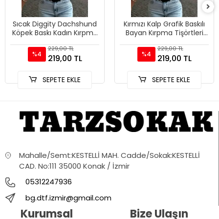
Sıcak Diggity Dachshund
Kırmızı Kalp Grafik Baskılı
Köpek Baskı Kadın Kırpma
Bayan Kırpma Tişörtleri
T-Shirt Yaz Yumuşak
Yaz Yüksek Elastik O-
229,00 TL
229,00 TL
Yüksek Elastik Üstler Se
Boyun Üstleri Sokak
%4
%4
219,00 TL
219,00 TL
SEPETE EKLE
SEPETE EKLE
Mahalle/Semt:KESTELLİ MAH. Cadde/Sokak:KESTELLİ
CAD. No:111 35000 Konak / İzmir
05312247936
bg.dtf.izmir@gmail.com
Kurumsal
Bize Ulaşın