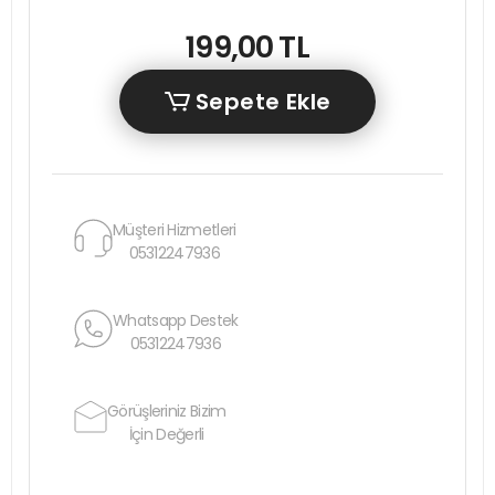
199,00 TL
Sepete Ekle
Müşteri Hizmetleri
05312247936
Whatsapp Destek
05312247936
Görüşleriniz Bizim
İçin Değerli