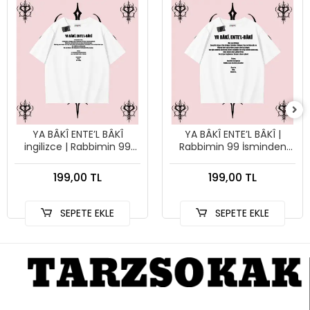
YA BÂKÎ ENTE’L BÂKÎ
YA BÂKÎ ENTE’L BÂKÎ |
ingilizce | Rabbimin 99
Rabbimin 99 İsminden
İsminden İlham Alan
İlham Alan Oversize
Oversize Unisex Tişört –
Unisex Tişört – Manevi
199,00 TL
199,00 TL
Manevi Streetwear
Streetwear
SEPETE EKLE
SEPETE EKLE