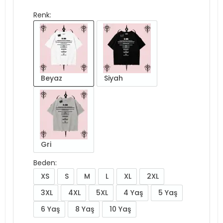
Renk:
Beyaz
Siyah
Gri
Beden:
XS
S
M
L
XL
2XL
3XL
4XL
5XL
4 Yaş
5 Yaş
6 Yaş
8 Yaş
10 Yaş