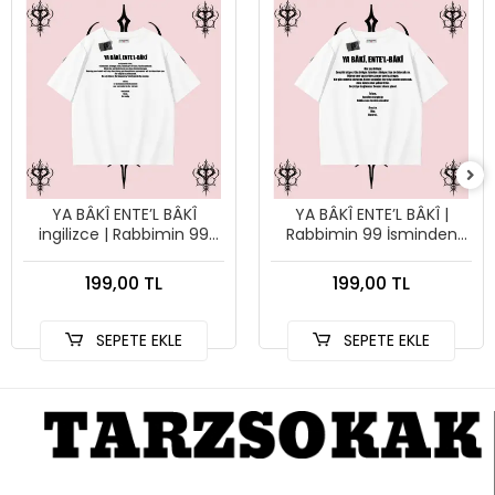
YA BÂKÎ ENTE’L BÂKÎ
YA BÂKÎ ENTE’L BÂKÎ |
ingilizce | Rabbimin 99
Rabbimin 99 İsminden
İsminden İlham Alan
İlham Alan Oversize
Oversize Unisex Tişört –
Unisex Tişört – Manevi
199,00 TL
199,00 TL
Manevi Streetwear
Streetwear
SEPETE EKLE
SEPETE EKLE