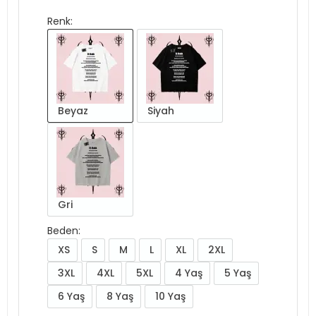
Renk:
Beyaz
Siyah
Gri
Beden:
XS
S
M
L
XL
2XL
3XL
4XL
5XL
4 Yaş
5 Yaş
6 Yaş
8 Yaş
10 Yaş