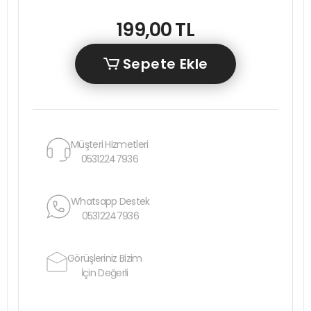
199,00 TL
Sepete Ekle
Müşteri Hizmetleri
05312247936
Whatsapp Destek
05312247936
Görüşleriniz Bizim
İçin Değerli