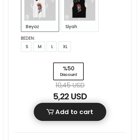
Beyaz
Siyah
BEDEN:
S
M
L
XL
%50
Discount
10,45 USD
5,22 USD
Add to cart