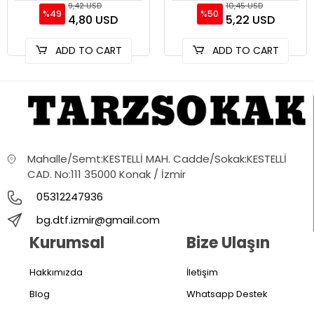
9,42 USD
10,45 USD
%49
%50
4,80 USD
5,22 USD
ADD TO CART
ADD TO CART
Mahalle/Semt:KESTELLİ MAH. Cadde/Sokak:KESTELLİ
CAD. No:111 35000 Konak / İzmir
05312247936
bg.dtf.izmir@gmail.com
Kurumsal
Bize Ulaşın
Hakkımızda
İletişim
Blog
Whatsapp Destek