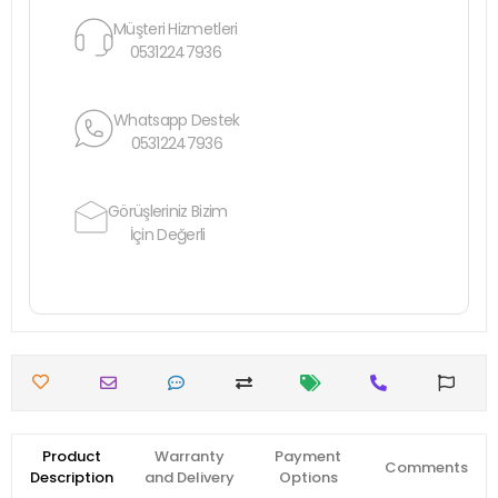
Müşteri Hizmetleri
05312247936
Whatsapp Destek
05312247936
Görüşleriniz Bizim
İçin Değerli
Product
Warranty
Payment
Comments
Description
and Delivery
Options