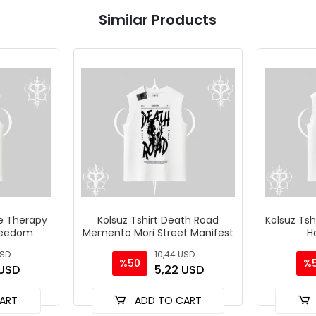
Similar Products
le Therapy
Kolsuz Tshirt Death Road
Kolsuz Ts
Freedom
Memento Mori Street Manifest
H
USD
10,44 USD
%50
%
 USD
5,22 USD
ART
ADD TO CART