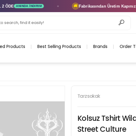
DE
Fabrikasından Üretim
Kapınıza Tes
🚚
ANINDA İNDIRIM
ed Products
Best Selling Products
Brands
Order T
Tarzsokak
Kolsuz Tshirt Wil
Street Culture