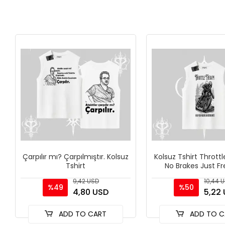
Çarpılır mı? Çarpılmıştır. Kolsuz
Kolsuz Tshirt Thrott
Tshirt
No Brakes Just 
9,42 USD
10,44 
%49
%50
4,80 USD
5,22
ADD TO CART
ADD TO C