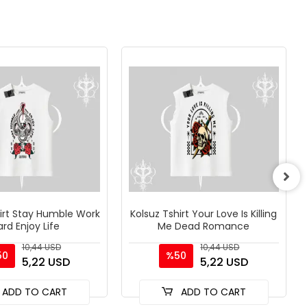
hirt Stay Humble Work
Kolsuz Tshirt Your Love Is Killing
ard Enjoy Life
Me Dead Romance
10,44 USD
10,44 USD
50
%50
5,22 USD
5,22 USD
ADD TO CART
ADD TO CART