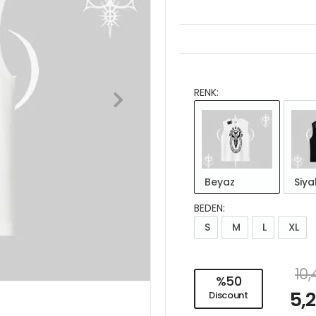
RENK:
Beyaz
Siya
BEDEN:
S
M
L
XL
10
%50
5,
Discount