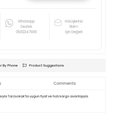
Whatsapp
Görüşleriniz
Destek
Bizim
05312247936
İçin Değerli
r By Phone
Product Suggestions
s
Comments
ıyla Tarzsokak’ta uygun fiyat ve hızlı kargo avantajıyla