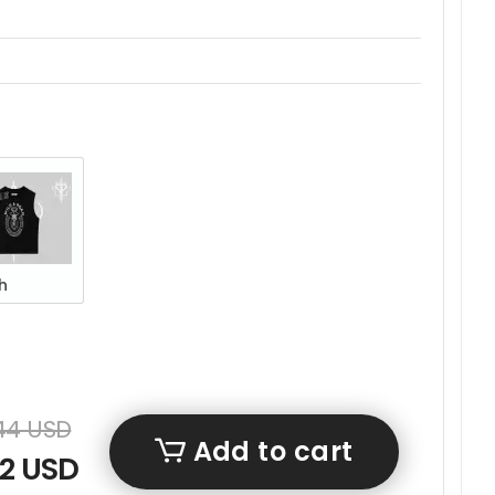
h
,44 USD
Add to cart
22 USD