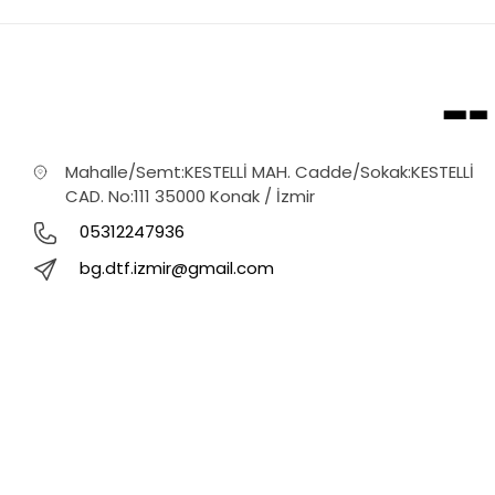
Mahalle/Semt:KESTELLİ MAH. Cadde/Sokak:KESTELLİ
CAD. No:111 35000 Konak / İzmir
05312247936
bg.dtf.izmir@gmail.com