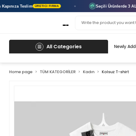
nıza Teslim
Seçili Ürünlerde
3 AL 2 Ö
💳
ÜRETICI FIRMA
All Categories
Newly Add
Home page
TÜM KATEGORİLER
Kadın
Kolsuz T-shirt