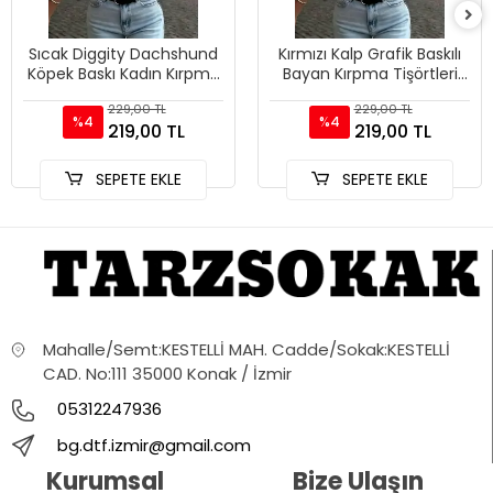
Sıcak Diggity Dachshund
Kırmızı Kalp Grafik Baskılı
Köpek Baskı Kadın Kırpma
Bayan Kırpma Tişörtleri
T-Shirt Yaz Yumuşak
Yaz Yüksek Elastik O-
229,00 TL
229,00 TL
Yüksek Elastik Üstler Se
Boyun Üstleri Sokak
%4
%4
219,00 TL
219,00 TL
SEPETE EKLE
SEPETE EKLE
Mahalle/Semt:KESTELLİ MAH. Cadde/Sokak:KESTELLİ
CAD. No:111 35000 Konak / İzmir
05312247936
bg.dtf.izmir@gmail.com
Kurumsal
Bize Ulaşın