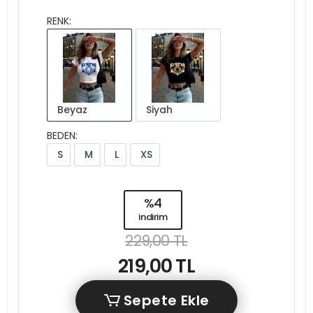
RENK:
Beyaz
Siyah
BEDEN:
S
M
L
XS
%4
indirim
229,00 TL
219,00 TL
Sepete Ekle