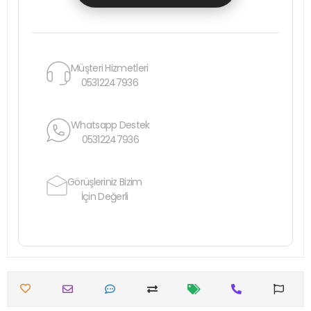
Müşteri Hizmetleri
05312247936
Whatsapp Destek
05312247936
Görüşleriniz Bizim
İçin Değerli