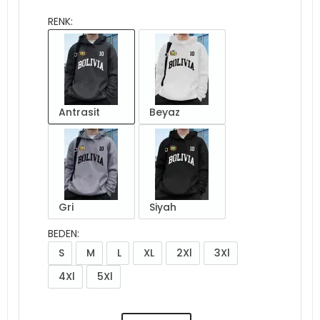
RENK:
Antrasit
Beyaz
Gri
Siyah
BEDEN:
S
M
L
XL
2Xl
3Xl
4Xl
5Xl