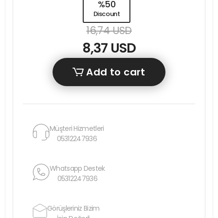
%50
Discount
16,74 USD
8,37 USD
Add to cart
Müşteri Hizmetleri
05312247936
Whatsapp Destek
05312247936
Görüşleriniz Bizim