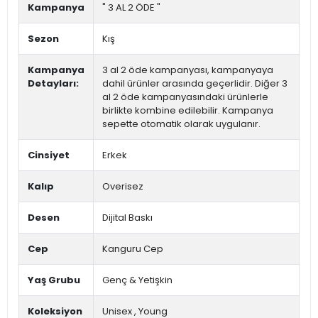
Kampanya
" 3 AL 2 ÖDE "
Sezon
Kış
Kampanya
3 al 2 öde kampanyası, kampanyaya
Detayları:
dahil ürünler arasında geçerlidir. Diğer 3
al 2 öde kampanyasındaki ürünlerle
birlikte kombine edilebilir. Kampanya
sepette otomatik olarak uygulanır.
Cinsiyet
Erkek
Kalıp
Overisez
Desen
Dijital Baskı
Cep
Kanguru Cep
Yaş Grubu
Genç & Yetişkin
Koleksiyon
Unisex
,
Young