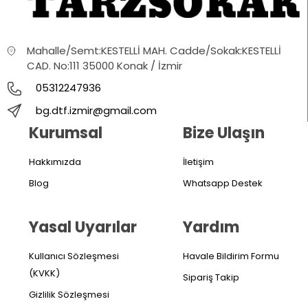
Mahalle/Semt:KESTELLİ MAH. Cadde/Sokak:KESTELLİ
CAD. No:111 35000 Konak / İzmir
05312247936
bg.dtf.izmir@gmail.com
Kurumsal
Bize Ulaşın
Hakkımızda
İletişim
Blog
Whatsapp Destek
Yasal Uyarılar
Yardım
Kullanıcı Sözleşmesi
Havale Bildirim Formu
(KVKK)
Sipariş Takip
Gizlilik Sözleşmesi