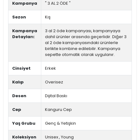
Kampanya
" 3 AL 2 ÖDE "
Sezon
Kış
Kampanya
3 al 2 öde kampanyası, kampanyaya
Detayları:
dahil ürünler arasında geçerlidir. Diğer 3
al 2 öde kampanyasındaki ürünlerle
birlikte kombine edilebilir. Kampanya
sepette otomatik olarak uygulanır.
Cinsiyet
Erkek
Kalıp
Overisez
Desen
Dijital Baskı
Cep
Kanguru Cep
Yaş Grubu
Genç & Yetişkin
Koleksiyon
Unisex
,
Young