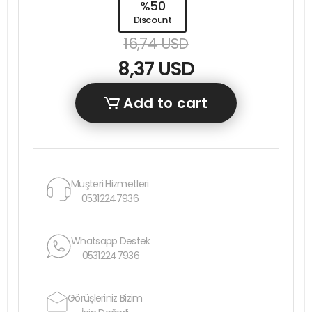
%50
Discount
16,74 USD
8,37 USD
Add to cart
Müşteri Hizmetleri
05312247936
Whatsapp Destek
05312247936
Görüşleriniz Bizim