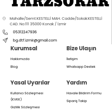
Mahalle/Semt:KESTELLİ MAH. Cadde/Sokak:KESTELLİ
CAD. No:111 35000 Konak / İzmir
05312247936
bg.dtf.izmir@gmail.com
Kurumsal
Bize Ulaşın
Hakkımızda
İletişim
Blog
Whatsapp Destek
Yasal Uyarılar
Yardım
Kullanıcı Sözleşmesi
Havale Bildirim Formu
(KVKK)
Sipariş Takip
Gizlilik Sözleşmesi