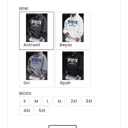
RENK:
Antrasit
Beyaz
Gri
Siyah
BEDEN:
S
M
L
XL
2Xl
3Xl
4Xl
5Xl