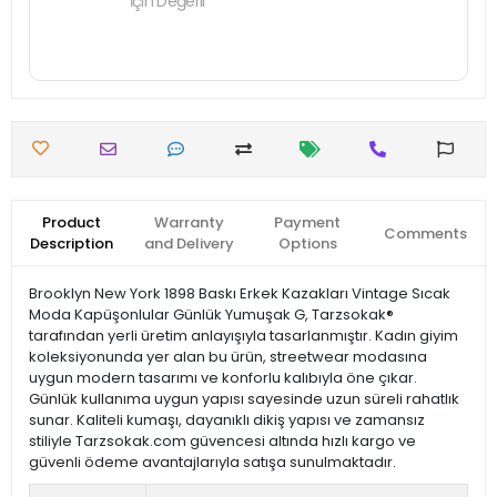
İçin Değerli
Product
Warranty
Payment
Comments
Description
and Delivery
Options
Brooklyn New York 1898 Baskı Erkek Kazakları Vintage Sıcak
Moda Kapüşonlular Günlük Yumuşak G, Tarzsokak®
tarafından yerli üretim anlayışıyla tasarlanmıştır. Kadın giyim
koleksiyonunda yer alan bu ürün, streetwear modasına
uygun modern tasarımı ve konforlu kalıbıyla öne çıkar.
Günlük kullanıma uygun yapısı sayesinde uzun süreli rahatlık
sunar. Kaliteli kumaşı, dayanıklı dikiş yapısı ve zamansız
stiliyle Tarzsokak.com güvencesi altında hızlı kargo ve
güvenli ödeme avantajlarıyla satışa sunulmaktadır.