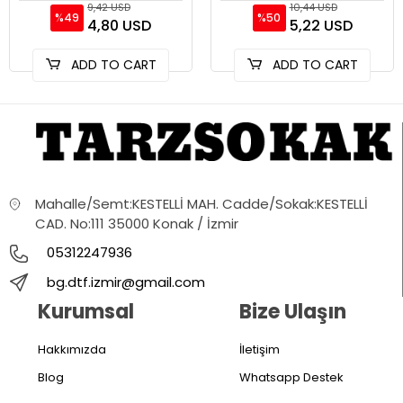
9,42 USD
10,44 USD
%49
%50
4,80 USD
5,22 USD
ADD TO CART
ADD TO CART
Mahalle/Semt:KESTELLİ MAH. Cadde/Sokak:KESTELLİ
CAD. No:111 35000 Konak / İzmir
05312247936
bg.dtf.izmir@gmail.com
Kurumsal
Bize Ulaşın
Hakkımızda
İletişim
Blog
Whatsapp Destek