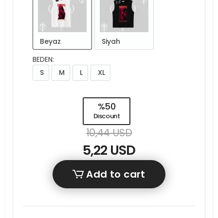
Beyaz
Siyah
BEDEN:
S
M
L
XL
%50
Discount
10,44 USD
5,22 USD
Add to cart