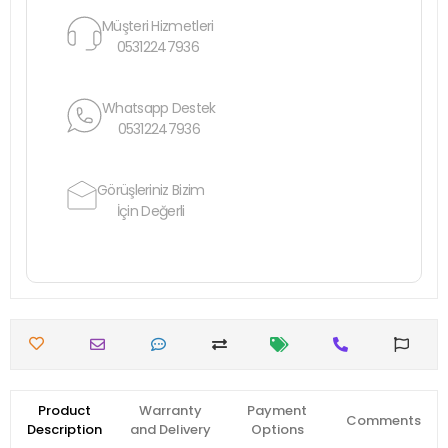
Müşteri Hizmetleri
05312247936
Whatsapp Destek
05312247936
Görüşleriniz Bizim
İçin Değerli
Product
Warranty
Payment
Comments
Description
and Delivery
Options