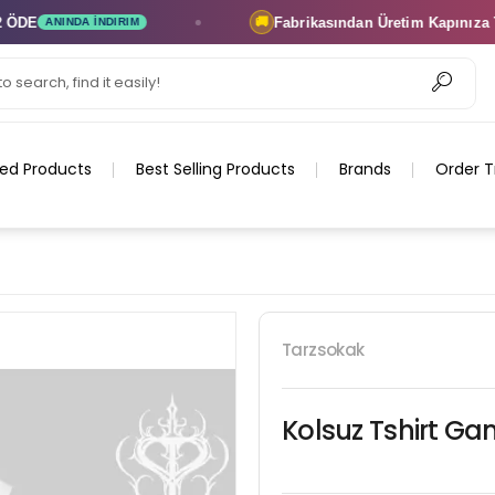
E
Fabrikasından Üretim
Kapınıza Tesli
🚚
ANINDA İNDIRIM
ed Products
Best Selling Products
Brands
Order T
Tarzsokak
Kolsuz Tshirt Ga