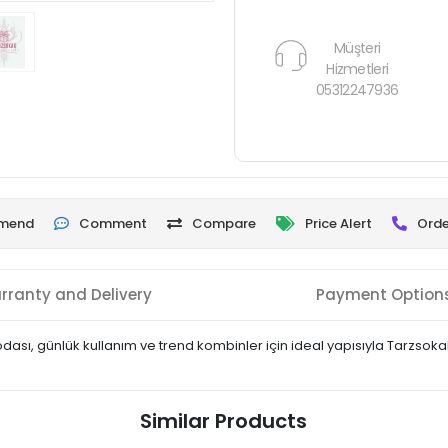
Müşteri
Hizmetleri
05312247936
mend
Comment
Compare
Price Alert
Orde
rranty and Delivery
Payment Option
ası, günlük kullanım ve trend kombinler için ideal yapısıyla Tarzsokak’
Similar Products