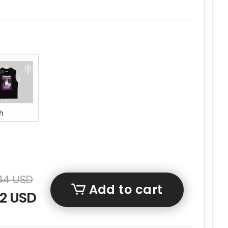
h
,44 USD
Add to cart
22 USD