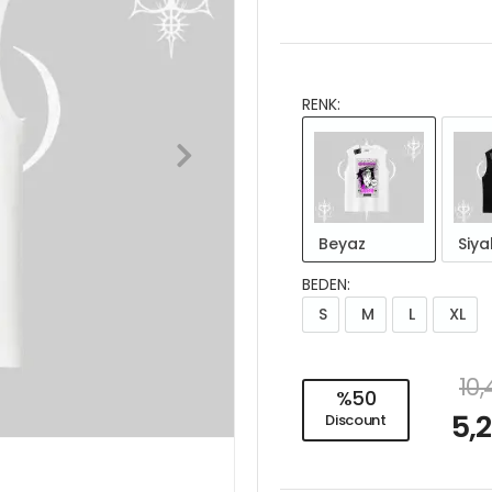
RENK:
Beyaz
Siya
BEDEN:
S
M
L
XL
10
%50
5,
Discount