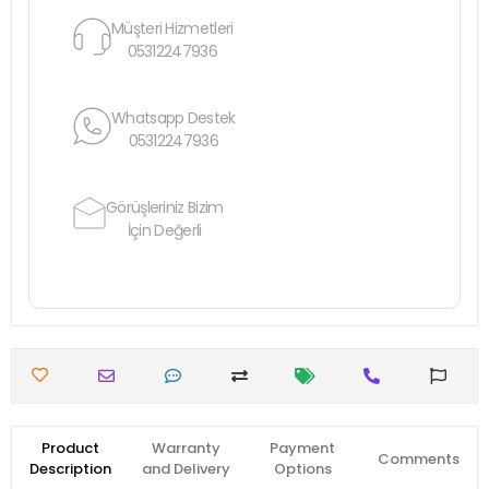
Müşteri Hizmetleri
05312247936
Whatsapp Destek
05312247936
Görüşleriniz Bizim
İçin Değerli
Product
Warranty
Payment
Comments
Description
and Delivery
Options