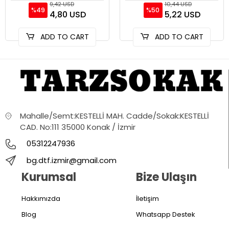
9,42 USD
10,44 USD
%49
%50
4,80 USD
5,22 USD
ADD TO CART
ADD TO CART
Mahalle/Semt:KESTELLİ MAH. Cadde/Sokak:KESTELLİ
CAD. No:111 35000 Konak / İzmir
05312247936
bg.dtf.izmir@gmail.com
Kurumsal
Bize Ulaşın
Hakkımızda
İletişim
Blog
Whatsapp Destek