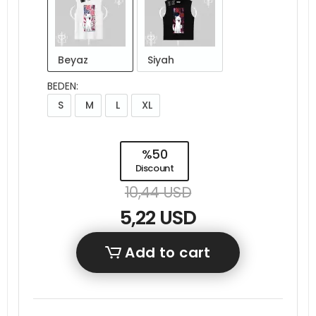
Beyaz
Siyah
BEDEN:
S
M
L
XL
%50
Discount
10,44 USD
5,22 USD
Add to cart